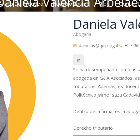
Daniela Valencia Arbeláe
Áreas De Práctica
Nuestro Equipo
Blog
Contáct
Daniela Val
Abogada
danielav@quip.legal
+57 (60
in
Se ha desempeñado como asisten
abogada en G&A Asociados, ase
tributarios. Además, es docent
Politécnico Jaime Isaza Cadavid
Dentro de la firma, es la abog
Derecho tributario