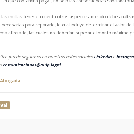
e “el que contamina paga”, no solo las consecuencias sancionatori
r las multas tener en cuenta otros aspectos; no solo debe analiza
 necesarias para repararlo, lo cual incluye determinar el valor d
ema afectado, las cuales no deberían superar el monto máximo para
dica puede seguirnos en nuestras redes sociales
Linkedin
e
Instagr
eo
comunicaciones@quip.legal
| Abogada
ntal