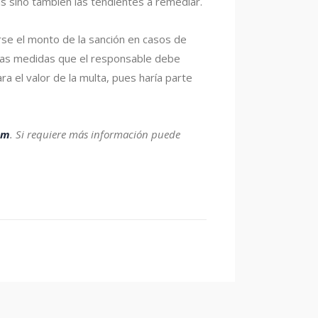
as sino también las tendientes a remediar.
rse el monto de la sanción en casos de
e las medidas que el responsable debe
 el valor de la multa, pues haría parte
am
.
Si requiere más información puede