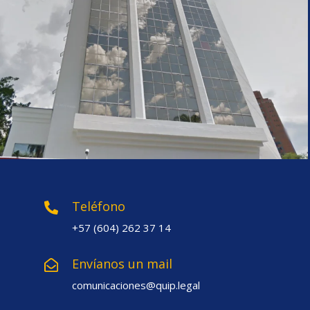
Teléfono
+57 (604) 262 37 14
Envíanos un mail
comunicaciones@quip.legal