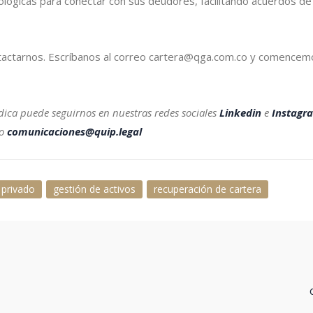
nológicas para conectar con sus deudores, facilitando acuerdos d
tactarnos. Escríbanos al correo cartera@qga.com.co y comencemos
dica puede seguirnos en nuestras redes sociales
Linkedin
e
Instagr
eo
comunicaciones@quip.legal
privado
gestión de activos
recuperación de cartera