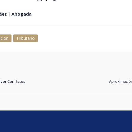
láez | Abogada
ación
Tributario
ver Conflictos
Aproximación