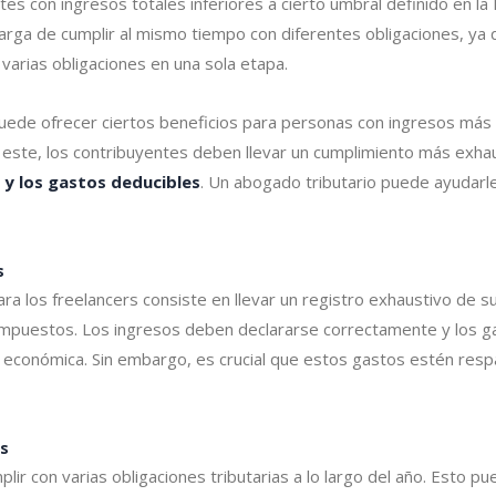
es con ingresos totales inferiores a cierto umbral definido en la
carga de cumplir al mismo tiempo con diferentes obligaciones, ya
 varias obligaciones en una sola etapa.
uede ofrecer ciertos beneficios para personas con ingresos más a
 este, los contribuyentes deben llevar un cumplimiento más exhau
 y los gastos deducibles
. Un abogado tributario puede ayudarl
s
a los freelancers consiste en llevar un registro exhaustivo de s
impuestos. Los ingresos deben declararse correctamente y los g
ad económica. Sin embargo, es crucial que estos gastos estén re
es
ir con varias obligaciones tributarias a lo largo del año. Esto pue