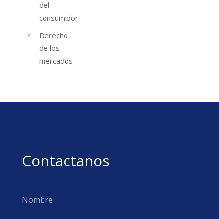
del
consumidor
Derecho
de los
mercados
Contactanos