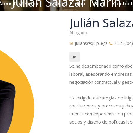
Julián Salazar Marín
Áreas De Práctica
Nuestro Equipo
Blog
Contáct
Julián Sala
Abogado
julians@quip.legal
+57 (604)
in
Se ha desempeñado como abogad
laboral, asesorando empresas e
negociación contractual y gesti
Ha dirigido estrategias de litig
conciliaciones y procesos judic
Cuenta con experiencia en pro
socios y diseño de políticas la