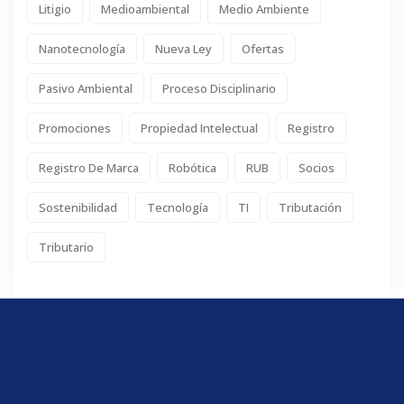
Litigio
Medioambiental
Medio Ambiente
Nanotecnología
Nueva Ley
Ofertas
Pasivo Ambiental
Proceso Disciplinario
Promociones
Propiedad Intelectual
Registro
Registro De Marca
Robótica
RUB
Socios
Sostenibilidad
Tecnología
TI
Tributación
Tributario