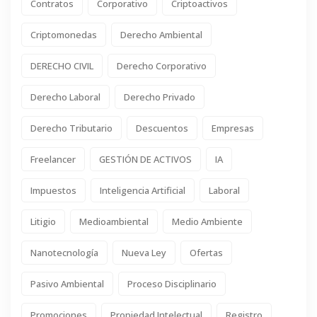
Contratos
Corporativo
Criptoactivos
Criptomonedas
Derecho Ambiental
DERECHO CIVIL
Derecho Corporativo
Derecho Laboral
Derecho Privado
Derecho Tributario
Descuentos
Empresas
Freelancer
GESTIÓN DE ACTIVOS
IA
Impuestos
Inteligencia Artificial
Laboral
Litigio
Medioambiental
Medio Ambiente
Nanotecnología
Nueva Ley
Ofertas
Pasivo Ambiental
Proceso Disciplinario
Promociones
Propiedad Intelectual
Registro