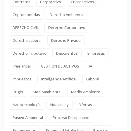
Contratos
Corporativo
Criptoactivos
Criptomonedas
Derecho Ambiental
DERECHO CIVIL
Derecho Corporativo
Derecho Laboral
Derecho Privado
Derecho Tributario
Descuentos
Empresas
Freelancer
GESTIÓN DE ACTIVOS
IA
Impuestos
Inteligencia Artificial
Laboral
Litigio
Medioambiental
Medio Ambiente
Nanotecnología
Nueva Ley
Ofertas
Pasivo Ambiental
Proceso Disciplinario
Promociones
Propiedad Intelectual
Registro