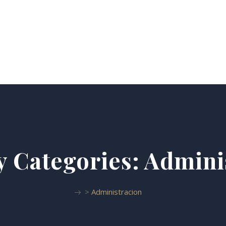
Áreas De Práctica
Nuestro Equipo
Blog
Contáct
y Categories:
Admini
>
Administracion