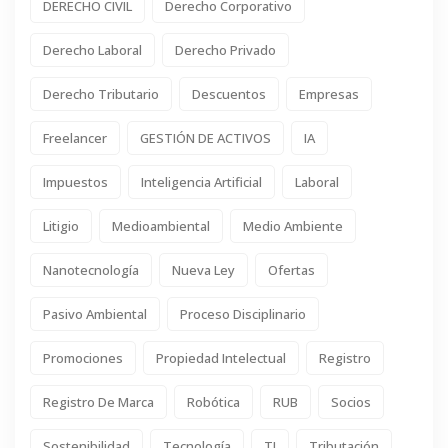
DERECHO CIVIL
Derecho Corporativo
Derecho Laboral
Derecho Privado
Derecho Tributario
Descuentos
Empresas
Freelancer
GESTIÓN DE ACTIVOS
IA
Impuestos
Inteligencia Artificial
Laboral
Litigio
Medioambiental
Medio Ambiente
Nanotecnología
Nueva Ley
Ofertas
Pasivo Ambiental
Proceso Disciplinario
Promociones
Propiedad Intelectual
Registro
Registro De Marca
Robótica
RUB
Socios
Sostenibilidad
Tecnología
TI
Tributación