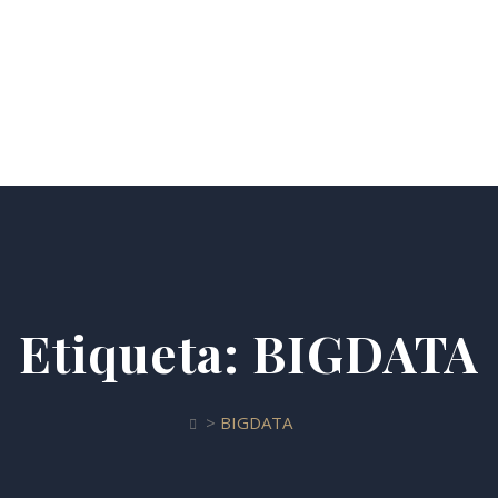
Áreas De Práctica
Nuestro Equipo
Blog
Contáct
Etiqueta:
BIGDATA
>
BIGDATA